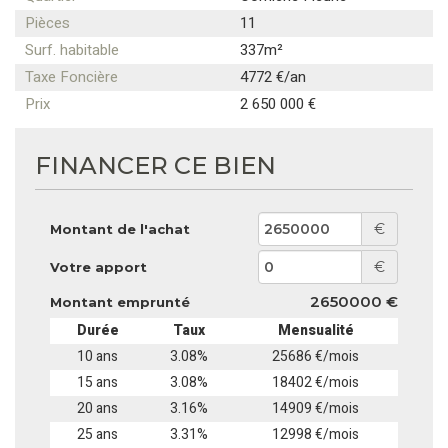
Pièces
11
Surf. habitable
337m²
Taxe Foncière
4772 €/an
Prix
2 650 000 €
FINANCER CE BIEN
€
Montant de l'achat
€
Votre apport
2650000 €
Montant emprunté
Durée
Taux
Mensualité
10 ans
3.08%
25686 €/mois
15 ans
3.08%
18402 €/mois
20 ans
3.16%
14909 €/mois
25 ans
3.31%
12998 €/mois